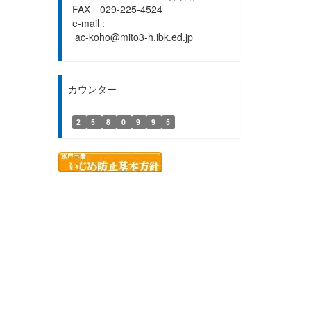
FAX 029-225-4524
e-mail :
ac-koho@mito3-h.ibk.ed.jp
カウンター
2
5
8
0
9
9
5