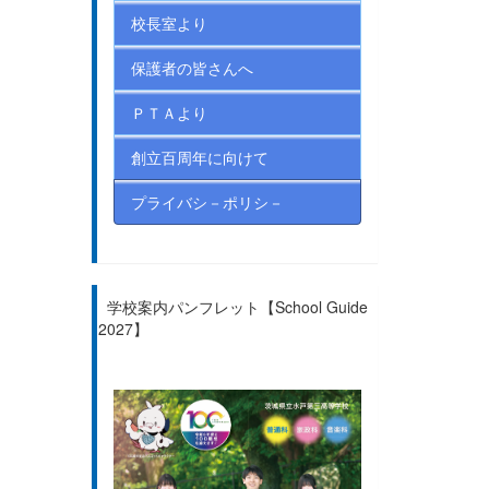
校長室より
保護者の皆さんへ
ＰＴＡより
創立百周年に向けて
プライバシ－ポリシ－
学校案内パンフレット【School Guide
2027】