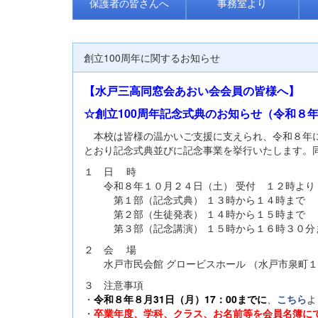
保護者の皆さんへ
事務室より
創立100周年に関するお知らせ
【水戸三高同窓会あおい会会員の皆様へ】
☆創立100周年記念式典のお知らせ（令和８年
本校は皆様の温かいご支援に支えられ、令和８年に
とおり記念式典並びに記念事業を挙行いたします
１ 日 時
令和８年１０月２４日（土） 受付 １２時より
第１部（記念式典） １３時から１４時まで
第２部（生徒発表） １４時から１５時まで
第３部（記念講演） １５時から１６時３０分
２ 会 場
水戸市民会館 グロービスホール （水戸市泉町１
３ 注意事項
・
令和８年８月31日（月）17：00までに
、
こちら
よ
・
卒業年度、学科、クラス、お名前等を会員名簿に