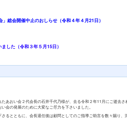
会」総会開催中止のおしらせ（令和４年４月21日）
ました（令和３年５月15日）
たあおい会２代会長の石井千代乃様が、去る令和２年11月にご逝去さ
おい会の発展のために大変なご尽力を下さいました。
さるとともに、会長退任後は顧問としてのご指導ご助言を数々賜り、