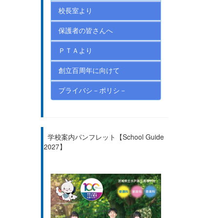
校長室より
保護者の皆さんへ
ＰＴＡより
創立百周年に向けて
プライバシ－ポリシ－
学校案内パンフレット【School Guide
2027】