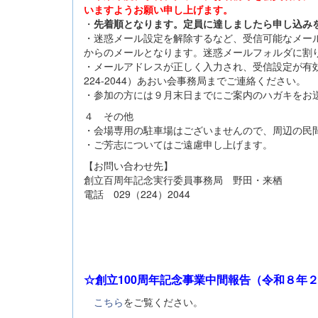
いますようお願い申し上げます。
・
先着順となります。定員に達しましたら申し込み
・迷惑メール設定を解除するなど、受信可能なメール
からのメールとなります。迷惑メールフォルダに割
・メールアドレスが正しく入力され、受信設定が有効
224-2044）あおい会事務局までご連絡ください。
・参加の方には９月末日までにご案内のハガキをお
４ その他
・会場専用の駐車場はございませんので、周辺の民
・ご芳志についてはご遠慮申し上げます。
【お問い合わせ先】
創立百周年記念実行委員事務局 野田・来栖
電話 029（224）2044
☆創立100周年記念事業中間報告（令和８年２
こちら
をご覧ください。