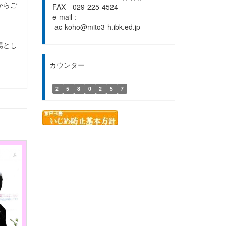
からご
FAX 029-225-4524
e-mail :
ac-koho@mito3-h.ibk.ed.jp
場とし
カウンター
2
5
8
0
2
5
7