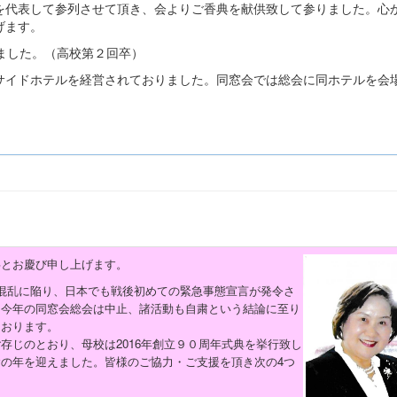
代表して参列させて頂き、会よりご香典を献供致して参りました。心
げます。
ました。（高校第２回卒）
イドホテルを経営されておりました。同窓会では総会に同ホテルを会
て、感謝致しております。
とお慶び申し上げます。
混乱に陥り、日本でも戦後初めての緊急事態宣言が発令さ
は今年の同窓会総会は中止、諸活動も自粛という結論に至り
ております。
存じのとおり、母校は
2016
年創立９０周年式典を挙行致し
の年を迎えました。皆様のご協力・ご支援を頂き次の4つ