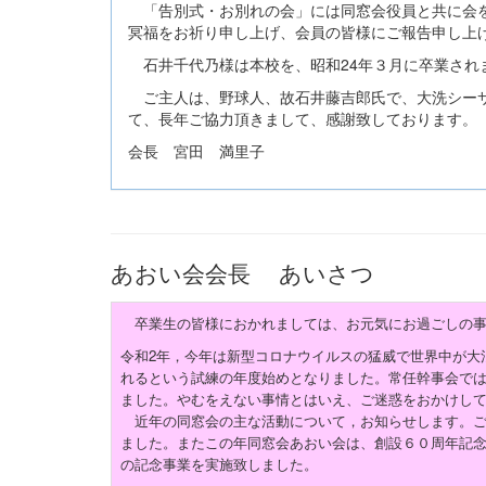
「告別式・お別れの会」には同窓会役員と共に会を
冥福をお祈り申し上げ、会員の皆様にご報告申し上
石井千代乃様は本校を、昭和24年３月に卒業され
ご主人は、野球人、故石井藤吉郎氏で、大洗シーサ
て、長年ご協力頂きまし
会長 宮田 満里子
あおい会会長 あいさつ
卒業生の皆様におかれましては、お元気にお過ごしの事
令和
2
年，今年は新型コロナウイルスの猛威で世界中が大
れるという試練の年度始めとなりました。常任幹事会で
ました。やむをえない事情とはいえ、ご迷惑をおかけし
近年の同窓会の主な活動について，お知らせします。ご
ました。またこの年同窓会あおい会は、創設６０周年記念
の記念事業を実施致しました。